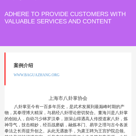
ADHERE TO PROVIDE CUSTOMERS WITH
VALUABLE SERVICES AND CONTENT
案例介绍
WWW.BAGUAZHANG.ORG
上海市八卦掌协会
八卦掌至今有一百多年历史，是武术发展到最巅峰时期的产
物，其拳理博大精深，与易经八卦理论密切契合。董海川是八卦掌
的创始人，自幼习少林罗汉拳，游深山得遇高人传授道家八卦，炼
神导气，技击精妙，经百战磨砺，融炼本门、易学之理与古今各派
拳法之长而提升创之。从此无遇敌手，为肃王聘为王宫护院总领。