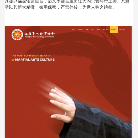
其徒尹福被诏进皇宫，后又率徒宫宝田任大内总管与帝王师。八卦
掌以其博大精微，御用保密，严禁外传，为世人称之绝拳。